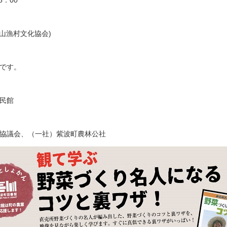
：00
山漁村文化協会)
です。
民館
協議会、（一社）紫波町農林公社