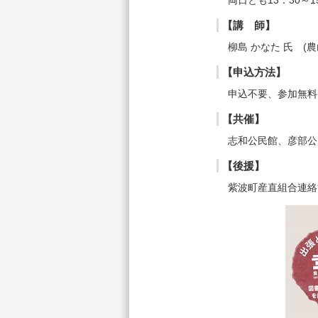
両日とも13：30～15
【講 師】
柳島 かなた 氏 (農
【申込方法】
申込不要、参加無料
【共催】
志和公民館、彦部公
【後援】
紫波町産直組合連絡