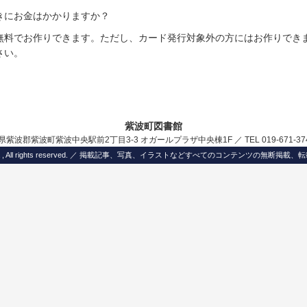
きにお金はかかりますか？
無料でお作りできます。ただし、カード発行対象外の方にはお作りでき
さい。
紫波町図書館
岩手県紫波郡紫波町紫波中央駅前2丁目3-3 オガールプラザ中央棟1F ／ TEL 019-671-
Shiwa , All rights reserved. ／ 掲載記事、写真、イラストなどすべてのコンテンツの無断掲