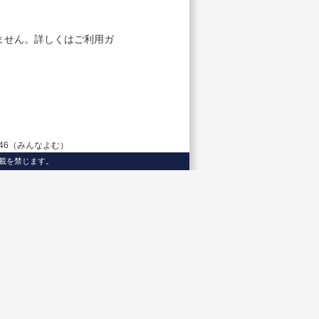
ません。詳しくは
ご利用ガ
3746（みんなよむ）
載、転載を禁じます。