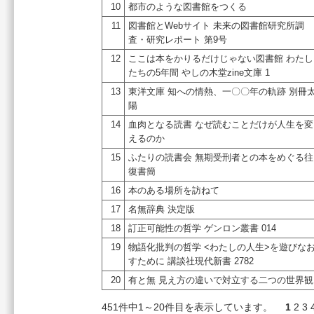
10
都市のような図書館をつくる
11
図書館とWebサイト 未来の図書館研究所調
査・研究レポート 第9号
12
ここは本をかりるだけじゃない図書館 わたし
たちの5年間 やしの木堂zine文庫 1
13
東洋文庫 知への情熱、一〇〇年の軌跡 別冊
陽
14
血肉となる読書 なぜ読むことだけが人生を変
えるのか
15
ふたりの読書会 無期受刑者との本をめぐる往
復書簡
16
本のある場所を訪ねて
17
名無辞典 決定版
18
訂正可能性の哲学 ゲンロン叢書 014
19
物語化批判の哲学 <わたしの人生>を遊びな
すために 講談社現代新書 2782
20
有と無 見え方の違いで対立する二つの世界観
451件中1～20件目を表示しています。
1
2
3