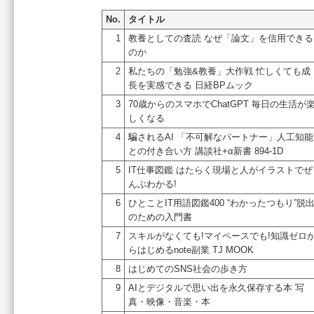
No.
タイトル
1
教養としての査読 なぜ「論文」を信用できる
のか
2
私たちの「勉強&教養」大作戦 忙しくても成
長を実感できる 日経BPムック
3
70歳からのスマホでChatGPT 毎日の生活が
しくなる
4
騙されるAI 「不可解なパートナー」人工知能
との付き合い方 講談社+α新書 894-1D
5
IT仕事図鑑 はたらく現場と人がイラストでぜ
んぶわかる!
6
ひとことIT用語図鑑400 “わかったつもり”脱
のための入門書
7
スキルがなくても!マイペースでも!知識ゼロ
らはじめるnote副業 TJ MOOK
8
はじめてのSNS社会の歩き方
9
AIとデジタルで思い出を永久保存する本 写
真・映像・音楽・本