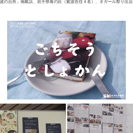
波の台所」掲載店、岩手県食の匠（紫波在住４名）、オガール祭り出店