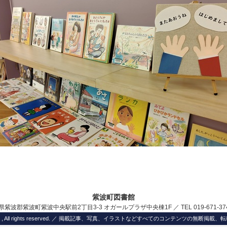
紫波町図書館
岩手県紫波郡紫波町紫波中央駅前2丁目3-3 オガールプラザ中央棟1F ／ TEL 019-671-
Shiwa , All rights reserved. ／ 掲載記事、写真、イラストなどすべてのコンテンツの無断掲