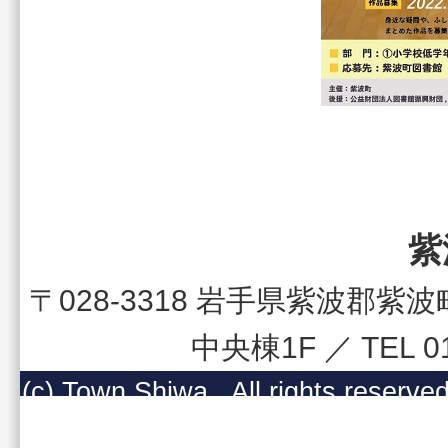
紫
〒028-3318 岩手県紫波郡
中央棟1F ／ TEL 
(c) Town Shiwa , All righ
コンテンツの無