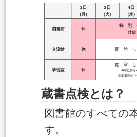
2日
3日
4日
(月)
(火)
(水)
特 別 
図書館
休
休館
交流館
休
開 館 し
開 室 し
学習室
休
午前10時
交流館側か
蔵書点検とは？
図書館のすべての
す。